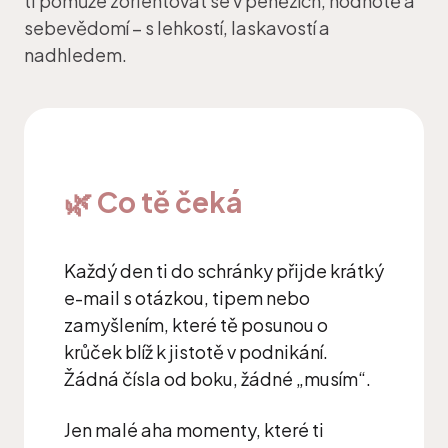
ti pomůže zorientovat se v penězích, hodnotě a
sebevědomí – s lehkostí, laskavostí a
nadhledem.
🌿 Co tě čeká
Každý den ti do schránky přijde krátký
e-mail s otázkou, tipem nebo
zamyšlením, které tě posunou o
krůček blíž k jistotě v podnikání.
Žádná čísla od boku, žádné „musím“.
Jen malé aha momenty, které ti