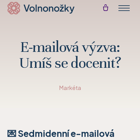
Menu
Akt
E-s
E-mailová výzva:
Akti
Umíš se docenit?
Blo
Př
Markéta
💌 Sedmidenní e-mailová