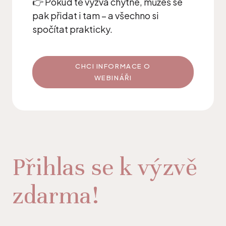
👉 Pokud tě výzva chytne, můžeš se
pak přidat i tam – a všechno si
spočítat prakticky.
CHCI INFORMACE O
WEBINÁŘI
Přihlas se k výzvě
zdarma!