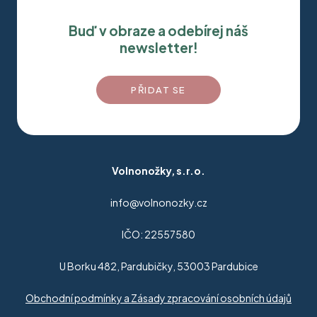
Buď v obraze a odebírej náš
newsletter!
PŘIDAT SE
Volnonožky, s.r.o.
info@volnonozky.cz
IČO: 22557580
U Borku 482, Pardubičky, 53003 Pardubice
Obchodní podmínky a Zásady zpracování osobních údajů