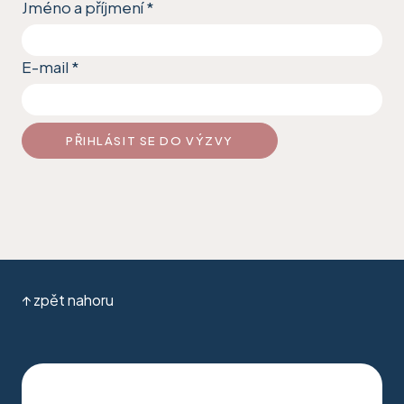
Jméno a příjmení
*
E-mail
*
PŘIHLÁSIT SE DO VÝZVY
↑ zpět nahoru