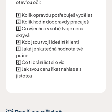
otevřou oči:
1️⃣ Kolik opravdu potřebuješ vydělat
2️⃣ Kolik hodin doopravdy pracuješ
3️⃣ Co všechno v sobě tvoje cena
skrývá
4️⃣ Kdo jsou tvoji ideální klienti
5️⃣ Jaká je skutečná hodnota tvé
práce
6️⃣ Co ti brání říct si o víc
7️⃣ Jak svou cenu říkat nahlas a s
jistotou