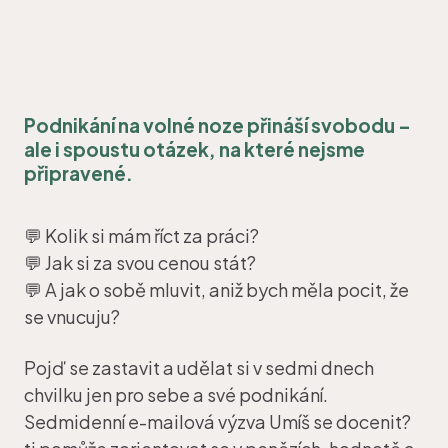
Podnikání na volné noze přináší svobodu –
ale i spoustu otázek, na které nejsme
připravené.
💬 Kolik si mám říct za práci?
💬 Jak si za svou cenou stát?
💬 A jak o sobě mluvit, aniž bych měla pocit, že
se vnucuju?
Pojď se zastavit a udělat si v sedmi dnech
chvilku jen pro sebe a své podnikání.
Sedmidenní e-mailová výzva Umíš se docenit?