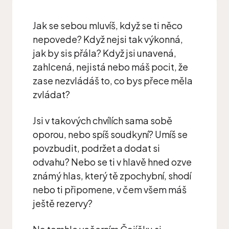
Jak se sebou mluvíš, když se ti něco
nepovede? Když nejsi tak výkonná,
jak by sis přála? Když jsi unavená,
zahlcená, nejistá nebo máš pocit, že
zase nezvládáš to, co bys přece měla
zvládat?
Jsi v takových chvílích sama sobě
oporou, nebo spíš soudkyní? Umíš se
povzbudit, podržet a dodat si
odvahu? Nebo se ti v hlavě hned ozve
známý hlas, který tě zpochybní, shodí
nebo ti připomene, v čem všem máš
ještě rezervy?