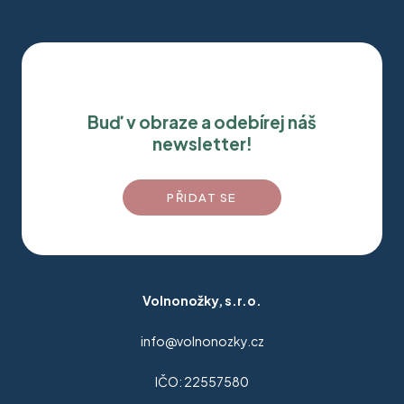
Buď v obraze a odebírej náš
newsletter!
PŘIDAT SE
Volnonožky, s.r.o.
info@volnonozky.cz
IČO: 22557580