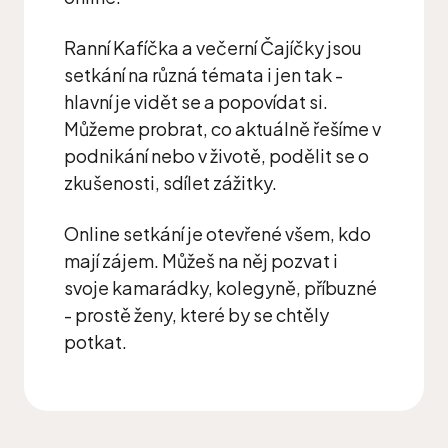
Ranní Kafíčka a večerní Čajíčky jsou
setkání na různá témata i jen tak -
hlavní je vidět se a popovídat si.
Můžeme probrat, co aktuálně řešíme v
podnikání nebo v životě, podělit se o
zkušenosti, sdílet zážitky.
Online setkání je otevřené všem, kdo
mají zájem. Můžeš na něj pozvat i
svoje kamarádky, kolegyně, příbuzné
- prostě ženy, které by se chtěly
potkat.