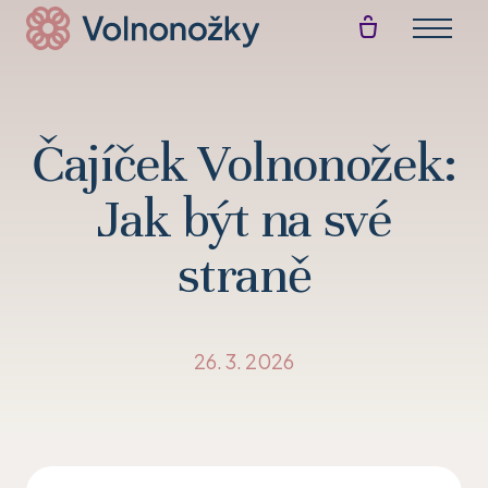
Menu
Akt
E-s
Čajíček Volnonožek:
Akti
Jak být na své
Blo
straně
Př
26. 3. 2026