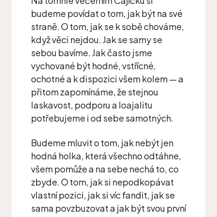
Na tomhle večerním Čajíčku si
budeme povídat o tom, jak být na své
straně. O tom, jak se k sobě chováme,
když věci nejdou. Jak se samy se
sebou bavíme. Jak často jsme
vychované být hodné, vstřícné,
ochotné a k dispozici všem kolem — a
přitom zapomínáme, že stejnou
laskavost, podporu a loajalitu
potřebujeme i od sebe samotných.
Budeme mluvit o tom, jak nebýt jen
hodná holka, která všechno odtáhne,
všem pomůže a na sebe nechá to, co
zbyde. O tom, jak si nepodkopávat
vlastní pozici, jak si víc fandit, jak se
sama povzbuzovat a jak být svou první