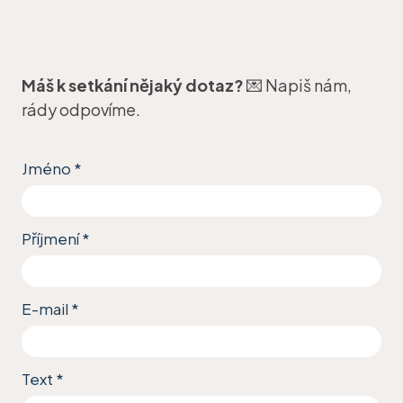
Máš k setkání nějaký dotaz?
💌 Napiš nám,
rády odpovíme.
Jméno
*
Příjmení
*
E-mail
*
Text
*