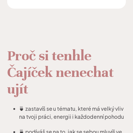
Proč si tenhle
Čajíček nenechat
ujít
🍵 zastavíš se u tématu, které má velký vliv
na tvoji práci, energii i každodenní pohodu
🍵 podíváš se na to, jak se sebou mluvíš ve