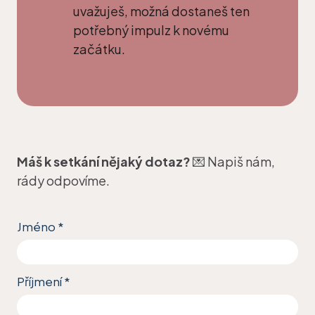
uvažuješ, možná dostaneš ten
potřebný impulz k novému
začátku.
Máš k setkání nějaký dotaz?
💌 Napiš nám,
rády odpovíme.
Jméno
*
Příjmení
*