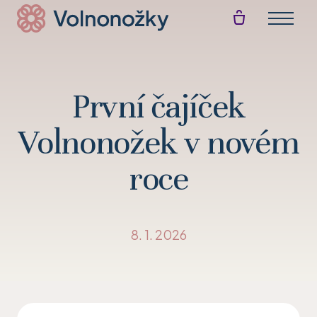
Menu
Akt
E-s
První čajíček
Akti
Volnonožek v novém
Blo
roce
Př
8. 1. 2026