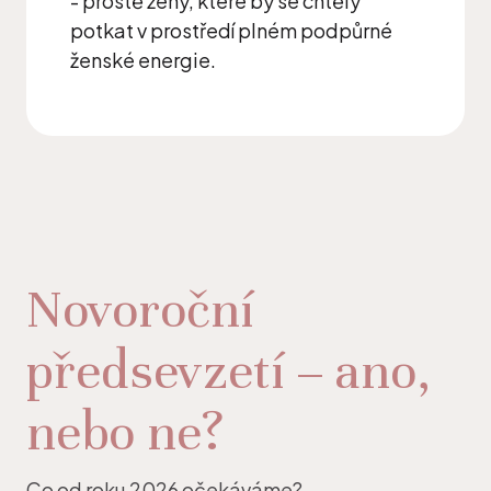
- prostě ženy, které by se chtěly
potkat v prostředí plném podpůrné
ženské energie.
Novoroční
předsevzetí – ano,
nebo ne?
Co od roku 2026 očekáváme?