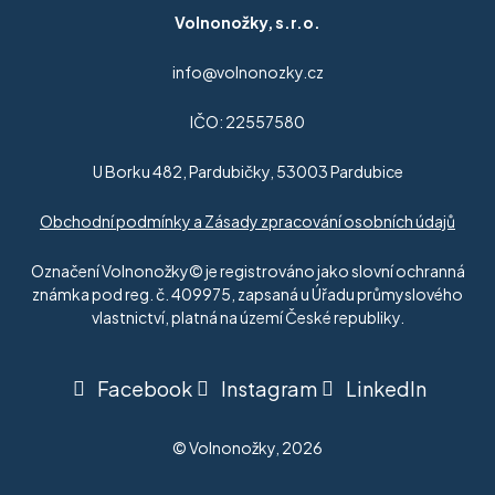
Volnonožky, s.r.o.
info@volnonozky.cz
IČO: 22557580
U Borku 482, Pardubičky, 53003 Pardubice
Obchodní podmínky a Zásady zpracování osobních údajů
Označení Volnonožky© je registrováno jako slovní ochranná
známka pod reg. č. 409975, zapsaná u Úřadu průmyslového
vlastnictví, platná na území České republiky.
Facebook
Instagram
LinkedIn
© Volnonožky, 2026