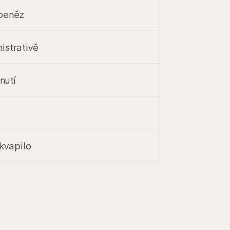
 peněz
istrativě
nutí
ekvapilo