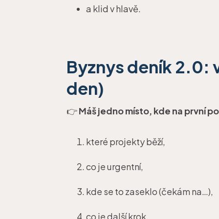
a klid v hlavě.
Byznys deník 2.0: v
den)
👉
Máš jedno místo, kde na první po
které projekty běží,
co je urgentní,
kde se to zaseklo (čekám na…),
co je další krok,