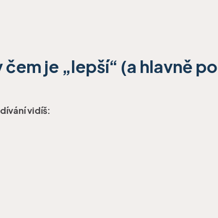
 čem je „lepší“ (a hlavně p
dívání vidíš: