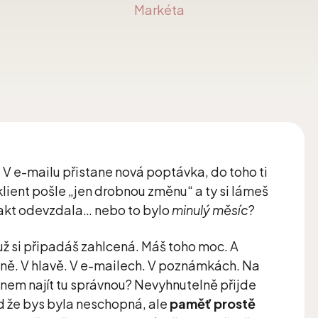
Markéta
. V e-mailu přistane nová poptávka, do toho ti
lient pošle „jen drobnou změnu“ a ty si lámeš
u fakt odevzdala… nebo to bylo
minulý měsíc
?
 už si připadáš zahlcená. Máš toho moc. A
ně. V hlavě. V e-mailech. V poznámkách. Na
onem najít tu správnou? Nevyhnutelně přijde
ad že bys byla neschopná, ale
paměť prostě