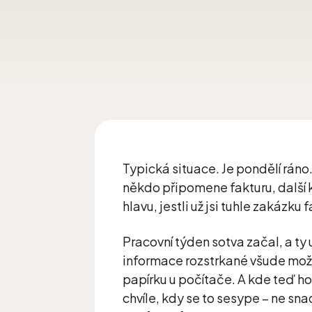
Typická situace. Je pondělí ráno
někdo připomene fakturu, další k
hlavu, jestli už jsi tuhle zakázk
Pracovní týden sotva začal, a ty
informace rozstrkané všude mož
papírku u počítače. A kde teď h
chvíle, kdy se to sesype – ne sn