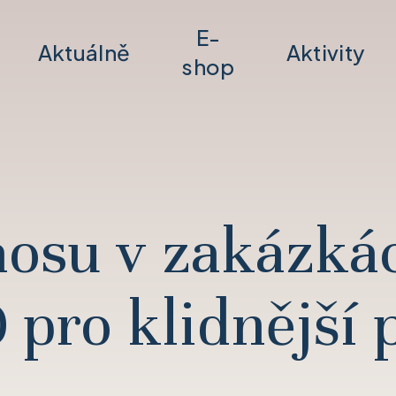
E-
Aktuálně
Aktivity
shop
osu v zakázká
 pro klidnější