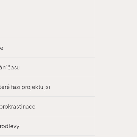
ie
ání času
eré fázi projektu jsi
 prokrastinace
prodlevy