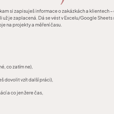
am si zapisuješ informace o zakázkách a klientech – c
tli už je zaplacená. Dá se vést v Excelu/Google Sheets
oje na projekty a měření času.
é, co zatím ne),
 dovolit vzít další práci),
ácí a co jen žere čas,