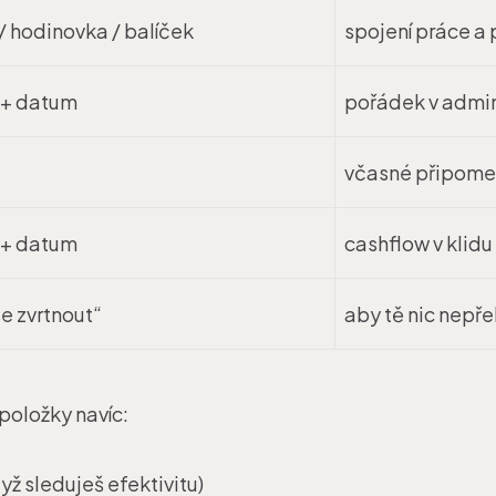
/ hodinovka / balíček
spojení práce a
 + datum
pořádek v admin
včasné připome
 + datum
cashflow v klidu
e zvrtnout“
aby tě nic nepř
položky navíc:
yž sleduješ efektivitu)