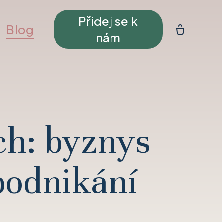
Přidej se k
Blog
nám
ch: byznys
 podnikání