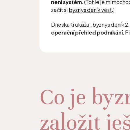
není systém
. (Tohle je mimoch
začít si
byznys deník vést
.)
Dneska ti ukážu „byznys deník 2.
operační přehled podnikání
. P
Co je byz
založit je