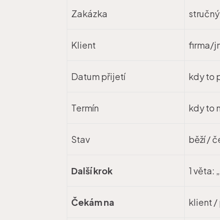
Zakázka
stručný
Klient
firma/
Datum přijetí
kdy to 
Termín
kdy to 
Stav
běží / 
Další krok
1 věta:
Čekám na
klient 