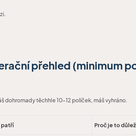
zi.
erační přehled (minimum p
š dohromady těchhle 10–12 políček, máš vyhráno.
patří
Proč je to důlež