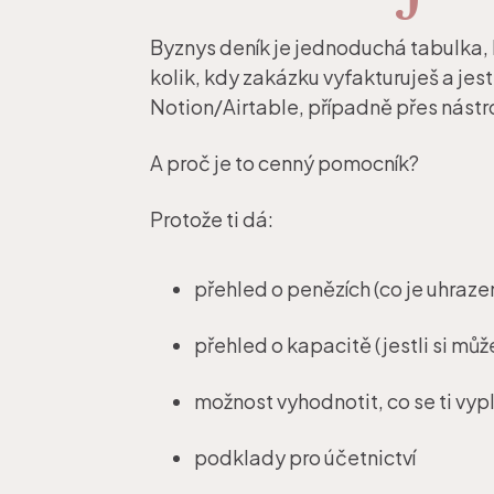
Byznys deník je jednoduchá tabulka, k
kolik, kdy zakázku vyfakturuješ a jes
Notion/Airtable, případně přes nástr
A proč je to cenný pomocník?
Protože ti dá:
přehled o penězích (co je uhrazen
přehled o kapacitě (jestli si můžeš
možnost vyhodnotit, co se ti vypl
podklady pro účetnictví