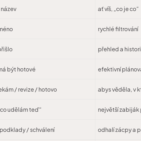
 název
ať víš, „co je co“
jméno
rychlé filtrování
přišlo
přehled a histor
má být hotové
efektivní plánov
čekám / revize / hotovo
abys věděla, v kt
 „co udělám teď“
největší zabiják
/ podklady / schválení
odhalí zácpy a 