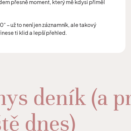
odem přesně moment, který mě kdysi přiměl
0“ – už to není jen záznamník, ale takový
řinese ti klid a lepší přehled.
nys deník (a pr
ště dnes)